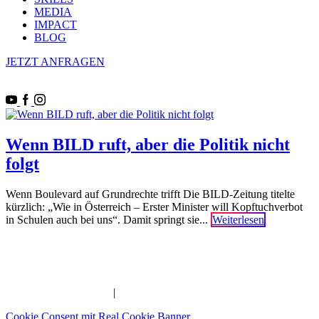
MEDIA
IMPACT
BLOG
JETZT ANFRAGEN
Wenn BILD ruft, aber die Politik nicht
folgt
Wenn Boulevard auf Grundrechte trifft Die BILD-Zeitung titelte
kürzlich: „Wie in Österreich – Erster Minister will Kopftuchverbot
in Schulen auch bei uns“. Damit springt sie...
Weiterlesen
Imam | Seelsorger | Pädagoge | YouTuber | Edutainer
_______________________________________________________
IMPRESSUM
|
DATENSCHUTZERKLÄRUNG
Cookie Consent mit Real Cookie Banner