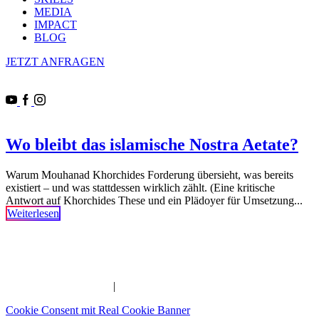
MEDIA
IMPACT
BLOG
JETZT ANFRAGEN
Wo bleibt das islamische Nostra Aetate?
Warum Mouhanad Khorchides Forderung übersieht, was bereits
existiert – und was stattdessen wirklich zählt. (Eine kritische
Antwort auf Khorchides These und ein Plädoyer für Umsetzung...
Weiterlesen
Imam | Seelsorger | Pädagoge | YouTuber | Edutainer
_______________________________________________________
IMPRESSUM
|
DATENSCHUTZERKLÄRUNG
Cookie Consent mit Real Cookie Banner