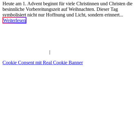
Heute am 1. Advent beginnt für viele Christinnen und Christen die
besinnliche Vorbereitungszeit auf Weihnachten. Dieser Tag
symbolisiert nicht nur Hoffnung und Licht, sondern erinnert...
Weiterlesen
Imam | Seelsorger | Pädagoge | YouTuber | Edutainer
_______________________________________________________
IMPRESSUM
|
DATENSCHUTZERKLÄRUNG
Cookie Consent mit Real Cookie Banner