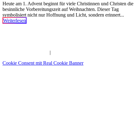
Heute am 1. Advent beginnt für viele Christinnen und Christen die
besinnliche Vorbereitungszeit auf Weihnachten. Dieser Tag
symbolisiert nicht nur Hoffnung und Licht, sondern erinnert...
Weiterlesen
Imam | Seelsorger | Pädagoge | YouTuber | Edutainer
_______________________________________________________
IMPRESSUM
|
DATENSCHUTZERKLÄRUNG
Cookie Consent mit Real Cookie Banner