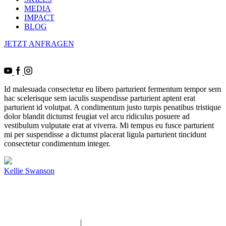
MEDIA
IMPACT
BLOG
JETZT ANFRAGEN
Id malesuada consectetur eu libero parturient fermentum tempor sem
hac scelerisque sem iaculis suspendisse parturient aptent erat
parturient id volutpat. A condimentum justo turpis penatibus tristique
dolor blandit dictumst feugiat vel arcu ridiculus posuere ad
vestibulum vulputate erat at viverra. Mi tempus eu fusce parturient
mi per suspendisse a dictumst placerat ligula parturient tincidunt
consectetur condimentum integer.
Kellie Swanson
Imam | Seelsorger | Pädagoge | YouTuber | Edutainer
_______________________________________________________
IMPRESSUM
|
DATENSCHUTZERKLÄRUNG