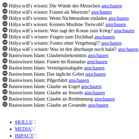
Hülya will's wissen: Die Würde des Menschen
anschauen
Hülya will's wissen: Frauen als Muezzin?
anschauen
Hülya will's wissen: Wenn Nichtmuslime einladen
anschauen
Hülya will's wissen: Kennen Muslime Tierwohl?
anschauen
Hülya will`s wissen: Was sagt der Koran zum Krieg?
anschauen
Hülya will`s wissen: Fragen zum Dschihad
anschauen
Hülya will`s wissen: Fasten ohne Vergebung!?
anschauen
Hülya will´s wissen: Was ist den überhaupt noch halal?
anschauen
Basiswissen Islam: Glaubensbekenntnis
anschauen
Basiswissen Islam: Fasten im Ramadan
anschauen
Basiswissen Islam: Vermögensabgabe
anschauen
Basiswissen Islam: Das tägliche Gebet
anschauen
Basiswissen Islam: Pilgerfahrt
anschauen
Basiswissen Islam: Glaube an Engel
anschauen
Basiswissen Islam: Glaube an Jenseits
anschauen
Basiswissen Islam: Glaube an Bestimmung
anschauen
Basiswissen Islam: Glaube an Gesandte
anschauen
SKILLS
MEDIA
IMPACT