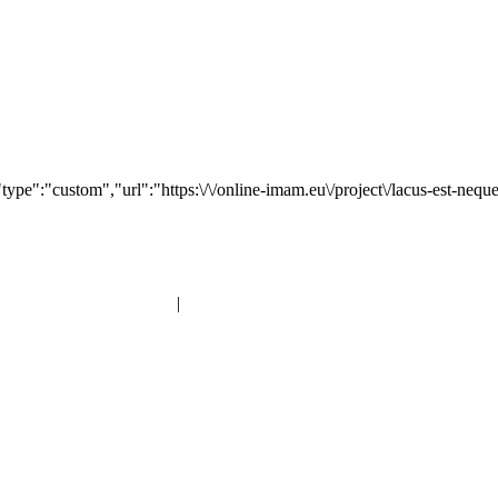
ype":"custom","url":"https:\/\/online-imam.eu\/project\/lacus-est-neque
Imam | Seelsorger | Pädagoge | YouTuber | Edutainer
________________________________________________________
IMPRESSUM
|
DATENSCHUTZERKLÄRUNG