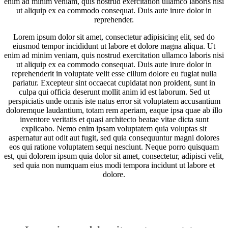
enim ad minim veniam, quis nostrud exercitation ullamco laboris nisi
ut aliquip ex ea commodo consequat. Duis aute irure dolor in
reprehender.
Lorem ipsum dolor sit amet, consectetur adipisicing elit, sed do
eiusmod tempor incididunt ut labore et dolore magna aliqua. Ut
enim ad minim veniam, quis nostrud exercitation ullamco laboris nisi
ut aliquip ex ea commodo consequat. Duis aute irure dolor in
reprehenderit in voluptate velit esse cillum dolore eu fugiat nulla
pariatur. Excepteur sint occaecat cupidatat non proident, sunt in
culpa qui officia deserunt mollit anim id est laborum. Sed ut
perspiciatis unde omnis iste natus error sit voluptatem accusantium
doloremque laudantium, totam rem aperiam, eaque ipsa quae ab illo
inventore veritatis et quasi architecto beatae vitae dicta sunt
explicabo. Nemo enim ipsam voluptatem quia voluptas sit
aspernatur aut odit aut fugit, sed quia consequuntur magni dolores
eos qui ratione voluptatem sequi nesciunt. Neque porro quisquam
est, qui dolorem ipsum quia dolor sit amet, consectetur, adipisci velit,
sed quia non numquam eius modi tempora incidunt ut labore et
dolore.
OUR CONCERTS