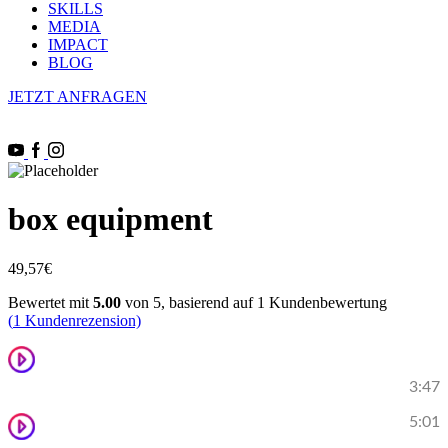
SKILLS
MEDIA
IMPACT
BLOG
JETZT ANFRAGEN
box equipment
49,57
€
Bewertet mit
5.00
von 5, basierend auf
1
Kundenbewertung
(
1
Kundenrezension)
Lorem ipsum dolor sit amet, consectetur adipisicing
elit.
3:47
5:01
Dolor sit amet, consectetur adipisicing.