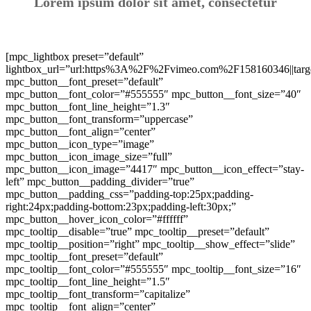
Lorem ipsum dolor sit amet, consectetur
[mpc_lightbox preset=”default”
lightbox_url=”url:https%3A%2F%2Fvimeo.com%2F158160346||targ
mpc_button__font_preset=”default”
mpc_button__font_color=”#555555″ mpc_button__font_size=”40″
mpc_button__font_line_height=”1.3″
mpc_button__font_transform=”uppercase”
mpc_button__font_align=”center”
mpc_button__icon_type=”image”
mpc_button__icon_image_size=”full”
mpc_button__icon_image=”4417″ mpc_button__icon_effect=”stay-
left” mpc_button__padding_divider=”true”
mpc_button__padding_css=”padding-top:25px;padding-
right:24px;padding-bottom:23px;padding-left:30px;”
mpc_button__hover_icon_color=”#ffffff”
mpc_tooltip__disable=”true” mpc_tooltip__preset=”default”
mpc_tooltip__position=”right” mpc_tooltip__show_effect=”slide”
mpc_tooltip__font_preset=”default”
mpc_tooltip__font_color=”#555555″ mpc_tooltip__font_size=”16″
mpc_tooltip__font_line_height=”1.5″
mpc_tooltip__font_transform=”capitalize”
mpc_tooltip__font_align=”center”