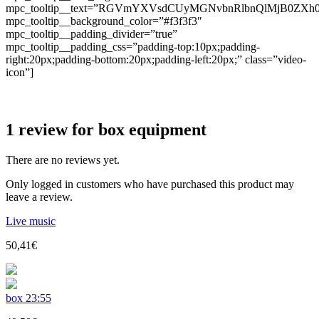
mpc_tooltip__text=”RGVmYXVsdCUyMGNvbnRlbnQlMjB0ZX
mpc_tooltip__background_color=”#f3f3f3″
mpc_tooltip__padding_divider=”true”
mpc_tooltip__padding_css=”padding-top:10px;padding-
right:20px;padding-bottom:20px;padding-left:20px;” class=”video-
icon”]
1 review for
box equipment
There are no reviews yet.
Only logged in customers who have purchased this product may
leave a review.
Live music
50,41
€
box 23:55