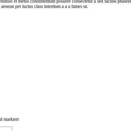
disse et metus condimentum posuere consectetur a sed facilisi phasell
t aenean per luctus class interdum a a a fames ut.
nd markiert