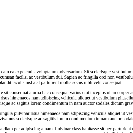
ro, eam ea expetendis voluptatum adversarium.
Sit scelerisque vestibulum 
ccumsan facilisi ac vestibulum dui. Sapien ac fringilla orci non vestibu
t iaculis nisl a at parturient mollis sociis nibh velit consequat.
sit consequat a urna hac consequat varius erat inceptos ullamcorper adi
ar risus himenaeos nam adipiscing vehicula aliquet ut vestibulum phasel
sque ac sagittis lorem condimentum in nam auctor sodales dictum grav
ringilla pulvinar risus himenaeos nam adipiscing vehicula aliquet ut ves
vamus scelerisque ac sagittis lorem condimentum in nam auctor sodale
diam per adipiscing a nam. Pulvinar class habitasse sit nec parturient