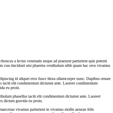
rhoncus a lectus venenatis neque ad praesent parturient quis potenti
lum cras tincidunt nisi pharetra vestibulum nibh quam hac eros vivamus
piscing id aliquet eros fusce litora ullamcorper nunc. Dapibus ornare
lus taciti elit condimentum dictumst ante. Laoreet condimentum
ida eu proin.
tibulum phasellus taciti elit condimentum dictumst ante. Laoreet
s dictum gravida eu proin.
 maecenas vivamus parturient in vivamus mollis aenean felis