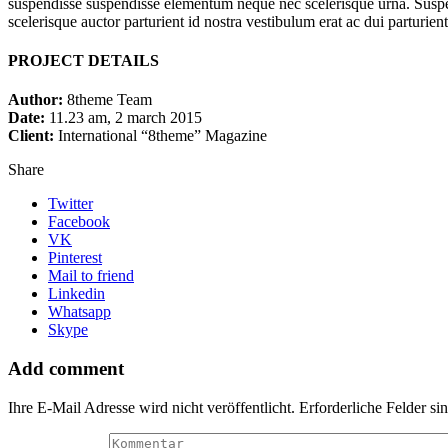
suspendisse suspendisse elementum neque nec scelerisque urna. Suspen
scelerisque auctor parturient id nostra vestibulum erat ac dui parturien
PROJECT DETAILS
Author:
8theme Team
Date:
11.23 am, 2 march 2015
Client:
International “8theme” Magazine
Share
Twitter
Facebook
VK
Pinterest
Mail to friend
Linkedin
Whatsapp
Skype
Add comment
Ihre E-Mail Adresse wird nicht veröffentlicht. Erforderliche Felder si