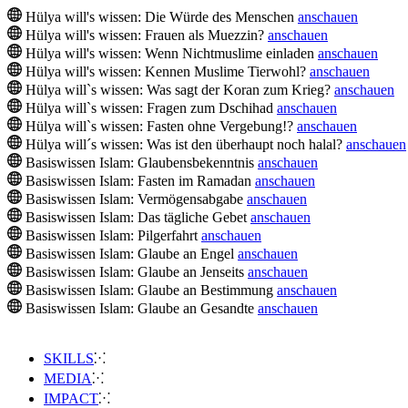
Hülya will's wissen: Die Würde des Menschen
anschauen
Hülya will's wissen: Frauen als Muezzin?
anschauen
Hülya will's wissen: Wenn Nichtmuslime einladen
anschauen
Hülya will's wissen: Kennen Muslime Tierwohl?
anschauen
Hülya will`s wissen: Was sagt der Koran zum Krieg?
anschauen
Hülya will`s wissen: Fragen zum Dschihad
anschauen
Hülya will`s wissen: Fasten ohne Vergebung!?
anschauen
Hülya will´s wissen: Was ist den überhaupt noch halal?
anschauen
Basiswissen Islam: Glaubensbekenntnis
anschauen
Basiswissen Islam: Fasten im Ramadan
anschauen
Basiswissen Islam: Vermögensabgabe
anschauen
Basiswissen Islam: Das tägliche Gebet
anschauen
Basiswissen Islam: Pilgerfahrt
anschauen
Basiswissen Islam: Glaube an Engel
anschauen
Basiswissen Islam: Glaube an Jenseits
anschauen
Basiswissen Islam: Glaube an Bestimmung
anschauen
Basiswissen Islam: Glaube an Gesandte
anschauen
SKILLS
MEDIA
IMPACT