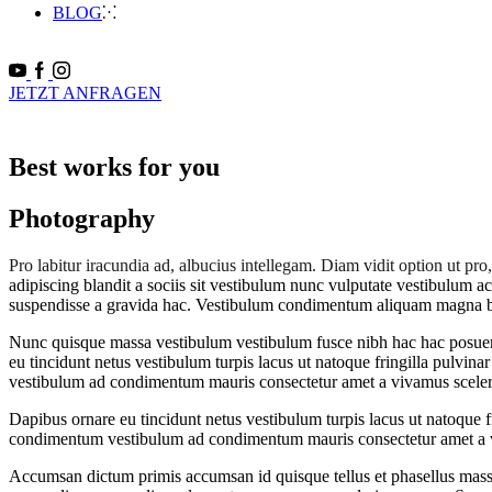
BLOG
JETZT ANFRAGEN
Best works for you
Photography
Pro labitur iracundia ad, albucius intellegam. Diam vidit option ut p
adipiscing blandit a sociis sit vestibulum nunc vulputate vestibulum a
suspendisse a gravida hac. Vestibulum condimentum aliquam magna blandi
Nunc quisque massa vestibulum vestibulum fusce nibh hac hac posuere 
eu tincidunt netus vestibulum turpis lacus ut natoque fringilla pulvin
vestibulum ad condimentum mauris consectetur amet a vivamus sceleri
Dapibus ornare eu tincidunt netus vestibulum turpis lacus ut natoque f
condimentum vestibulum ad condimentum mauris consectetur amet a vi
Accumsan dictum primis accumsan id quisque tellus et phasellus massa 