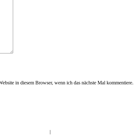
ebsite in diesem Browser, wenn ich das nächste Mal kommentiere.
Imam | Seelsorger | Pädagoge | YouTuber | Edutainer
________________________________________________________
IMPRESSUM
|
DATENSCHUTZERKLÄRUNG