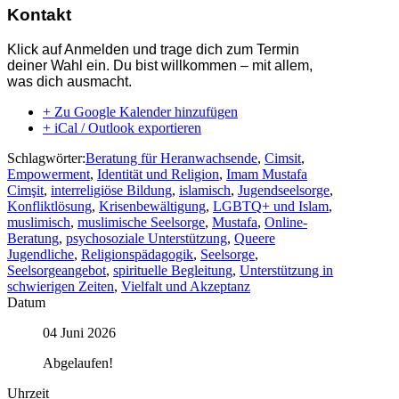
Kontakt
Klick auf Anmelden und trage dich zum Termin
deiner Wahl ein. Du bist willkommen – mit allem,
was dich ausmacht.
+ Zu Google Kalender hinzufügen
+ iCal / Outlook exportieren
Schlagwörter:
Beratung für Heranwachsende
,
Cimsit
,
Empowerment
,
Identität und Religion
,
Imam Mustafa
Cimşit
,
interreligiöse Bildung
,
islamisch
,
Jugendseelsorge
,
Konfliktlösung
,
Krisenbewältigung
,
LGBTQ+ und Islam
,
muslimisch
,
muslimische Seelsorge
,
Mustafa
,
Online-
Beratung
,
psychosoziale Unterstützung
,
Queere
Jugendliche
,
Religionspädagogik
,
Seelsorge
,
Seelsorgeangebot
,
spirituelle Begleitung
,
Unterstützung in
schwierigen Zeiten
,
Vielfalt und Akzeptanz
Datum
04 Juni 2026
Abgelaufen!
Uhrzeit